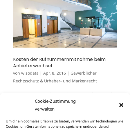
Kosten der Rufnummernmitnahme beim
Anbieterwechsel
von
wisodata
|
Apr. 8, 2016
|
Gewerblicher
Rechtsschutz & Urheber- und Markenrecht
[:de]Bereits im Jahr 2013 konnte Rechtsanwalt
Cookie-Zustimmung
Queling vor dem Landgericht Köln eine
verwalten
wettbewerbsrechtliche Verfügung erstreiten,
mit der einem Anbieter von
Um dir ein optimales Erlebnis zu bieten, verwenden wir Technologien wie
Telekommunikationsdienstleistungen die
Cookies, um Geräteinformationen zu speichern und/oder darauf