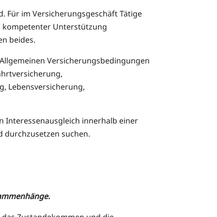
d. Für im Versicherungsgeschäft Tätige
f es kompetenter Unterstützung
en beides.
in Allgemeinen Versicherungsbedingungen
ahrtversicherung,
g, Lebensversicherung,
in Interessenausgleich innerhalb einer
nd durchzusetzen suchen.
usammenhänge.
die das Zustandekommen und die