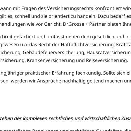
dwann mit Fragen des Versicherungsrechts konfrontiert wir
n gilt es, schnell und zielorientiert zu handeln. Dazu bedar
andlungen wie vor Gericht. Dr.Grosse + Partner bieten Ihn
h breit gefächert und umfasst neben dem gesetzlich und 
swesen u.a. das Recht der Haftpflichtversicherung, Kraftf
sicherung, Gebäudefeuerversicherung, Hausratversicherun
ersicherung, Krankenversicherung und Reiseversicherung.
angjähriger praktischer Erfahrung fachkundig. Sollte sich e
assen, werden wir Ansprüche nachhaltig geltend machen u
rstehen der komplexen rechtlichen und wirtschaftlichen Z
ie gesetzlichen Regelungen und rechtlichen Grundsätze, 