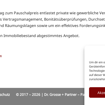
 zum Pauschalpreis entlastet private wie gewerbliche Ver
lles Vertragsmanagement, Bonitätsüberprüfungen, Durchs
d Räumungsklagen sowie um ein effektives Forderungsin
hren Immobiliebestand abgestimmtes Angebot.
w
Um dir ein 
Geräteinfor
Technologie
auf dieser 
zurückziehs
Akze
schutz
© 2017 – 2026 | Dr. Grosse + Partner – Partnerschafts