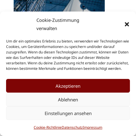
Cookie-Zustimmung
verwalten
Um dir ein optimales Erlebnis zu bieten, verwenden wir Technologien wie
Cookies, um Geräteinformationen zu speichern und/oder darauf
zuzugreifen. Wenn du diesen Technologien zustimmst, können wir Daten
Kontakt und Anfahrt
Impressum
wie das Surfverhalten oder eindeutige IDs auf dieser Website
Datenschutz
verarbeiten. Wenn du deine Zustimmung nicht erteilst oder zurückziehst,
können bestimmte Merkmale und Funktionen beeinträchtigt werden.
© 2017 – 2026 | Dr. Grosse + Partner –
Partnerschaftsgesellschaft Rechtsanwälte
Akzeptieren
Cookie-Richtlinie (EU)
Ablehnen
Einstellungen ansehen
Cookie-Richtlinie
Datenschutz
Impressum